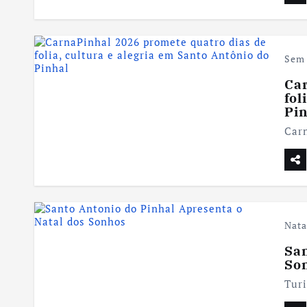
Sem 
Ca
fol
Pi
Car
Nata
San
So
Tur