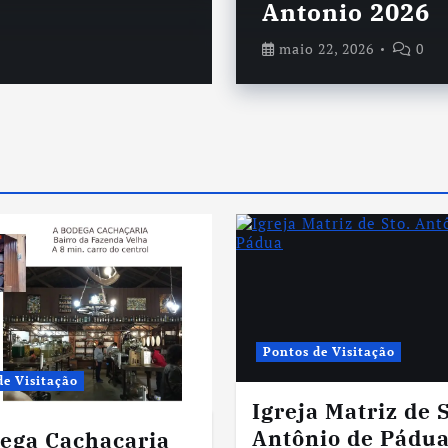
Antonio 2026
abril 30, 2026
maio 22, 2026
0
Pontos de Visitação
de Visitação
Igreja Matriz de S
Antônio de Pádu
ega Cachaçaria