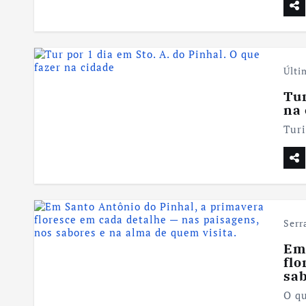
Últi
Tur
na
Tur
Serr
Em 
flo
sab
O q