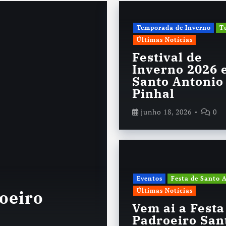
Temporada de Inverno
T
Últimas Notícias
Festival de
Inverno 2026
Santo Antonio
Pinhal
junho 18, 2026
0
Acontece
Sem categoria
T
Temporada 2
Eventos
Festa de Santo 
Últimas Notícias
roeiro
tem pra faze
Vem ai a Festa
do Pinhal
Padroeiro San