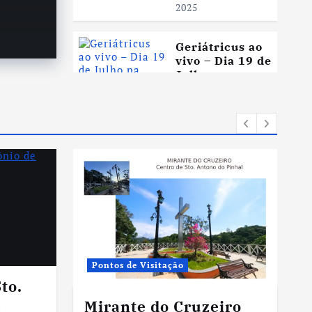
2025
abril
Geriátricus ao
vivo – Dia 19 de
Julho na
Temporada de
Inverno em
Santo Antônio
do Pinhal!
julho 8, 2025
Genealogia
Pinhalense
como inserir
sua família no
novo livro de
José
Pontos de Visitação
Marcondes e
to.
Zildo Aparecido
a
julho 1, 2025
Mirante do Cruzeiro