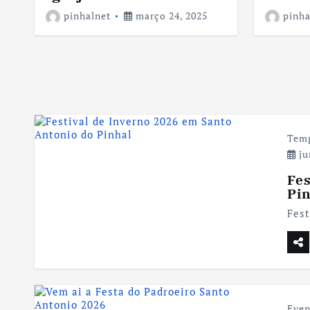
pinhalnet
março 24, 2025
pinha
Temp
ju
Fes
Pi
Fest
Even