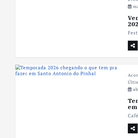
ma
Vem
20
Fes
Aco
Últi
ab
Te
em
Caf