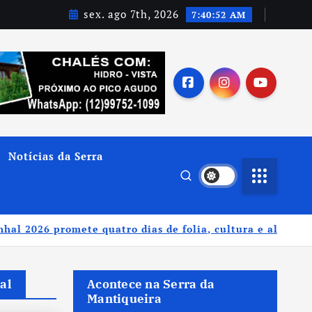
sex. ago 7th, 2026
7:40:53 AM
Notícias da Serra
atro dias de folia, cultura e alegria em Santo Antônio do
al
Acontece na Serra da
Mantiqueira