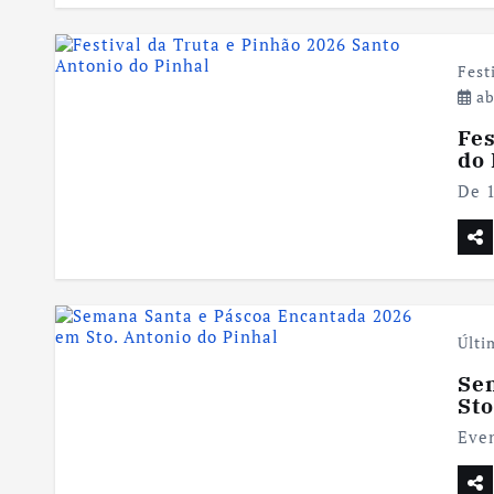
Fest
ab
Fes
do 
De 
Últi
Se
Sto
Eve