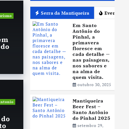
Serra da Mantiqueira
Eventos
urismo
Em Santo
Antônio do
Pinhal, a
 em
primavera
 do
floresce em
cada detalhe —
nas paisagens,
nos sabores e
na alma de
quem visita.
outubro 30, 2025
emporada de Inverno
Turismo
Últimas Notícias
026 chegando o que
Mantiqueira
Festi
Antonio
Beer Fest –
r em Santo Antonio
Fe
Santo Antônio
 do
do Pinhal 2025
Sa
to
setembro 29,