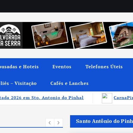
ousadas e Hoteis
Eventos
Telefones Úteis
liês – Visitação
Cafés e Lanches
tonio do Pinhal
CarnaPinhal 2026 promete qu
Santo Antônio do Pinh